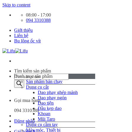
Skip to content
08:00 - 17:00
094 3310388
Giới thiệu
Liên hệ
Bu lông ốc vít
Tìm kiếm sản phẩm
Danh mục sản phẩm
Sản phẩm bán chạy
Dụng cụ cắt
Dao phay ghép mảnh
Dao phay ngón
Gọi mua hàng
Dao tiện
Đầu kẹp dao
094 3310388
Khoan
Mũi Taro
Đăng nhập
Dụng cụ cầm tay
Máy móc, Thiết bị
Giỏ hàng
0