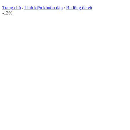
Trang chủ
/
Linh kiện khuôn dập
/
Bu lông ốc vít
-13%