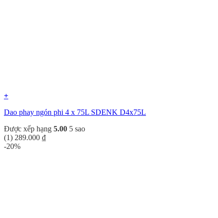
+
Dao phay ngón phi 4 x 75L SDENK D4x75L
Được xếp hạng
5.00
5 sao
(1)
289.000
₫
-20%