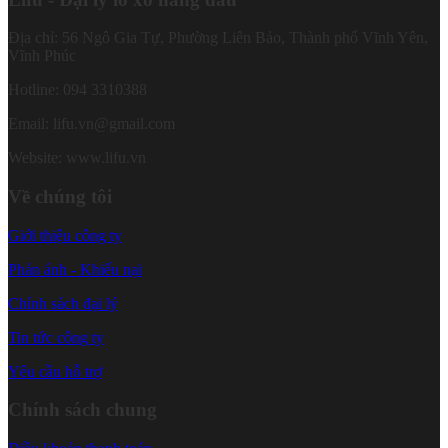
Địa chỉ: 56 Ngô Gia Tự, Phường Liên Bảo, Thành phố Vĩnh Yên,
Vĩnh Phúc
Hotline: 094 3310388
Email: lifu.vn@gmail.com
Website: www.lifu.vn
Về chúng tôi
Giới thiệu công ty
Phản ánh - Khiếu nại
Chính sách đại lý
Tin tức công ty
Yêu cầu hỗ trợ
Chính sách chung