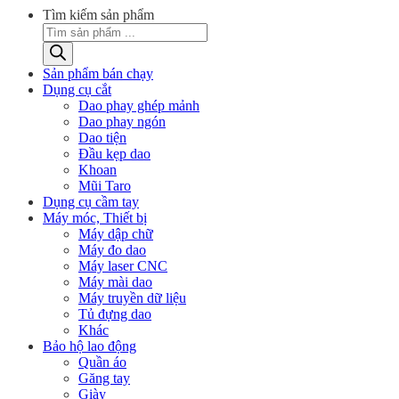
Tìm kiếm sản phẩm
Sản phẩm bán chạy
Dụng cụ cắt
Dao phay ghép mảnh
Dao phay ngón
Dao tiện
Đầu kẹp dao
Khoan
Mũi Taro
Dụng cụ cầm tay
Máy móc, Thiết bị
Máy dập chữ
Máy đo dao
Máy laser CNC
Máy mài dao
Máy truyền dữ liệu
Tủ đựng dao
Khác
Bảo hộ lao động
Quần áo
Găng tay
Giày