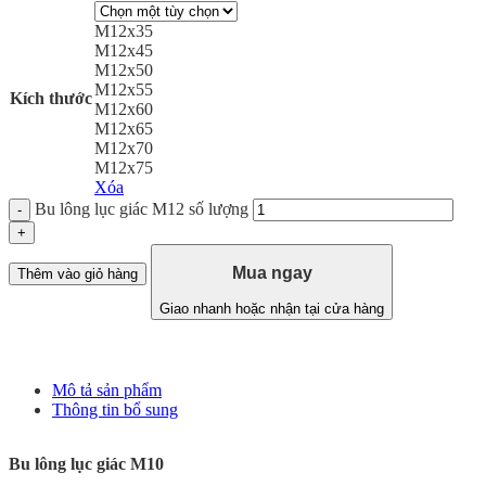
M12x35
M12x45
M12x50
M12x55
Kích thước
M12x60
M12x65
M12x70
M12x75
Xóa
Bu lông lục giác M12 số lượng
Mua ngay
Thêm vào giỏ hàng
Giao nhanh hoặc nhận tại cửa hàng
Mô tả sản phẩm
Thông tin bổ sung
Bu lông lục giác M10