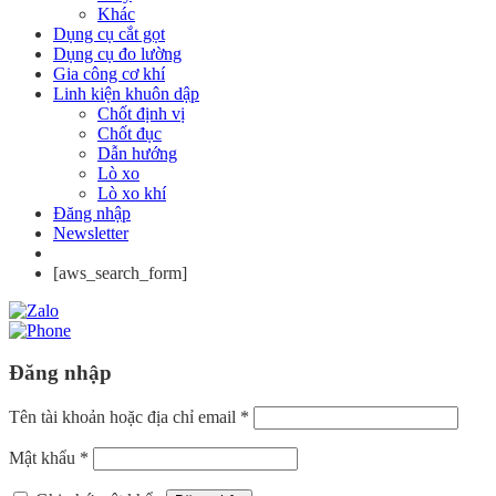
Khác
Dụng cụ cắt gọt
Dụng cụ đo lường
Gia công cơ khí
Linh kiện khuôn dập
Chốt định vị
Chốt đục
Dẫn hướng
Lò xo
Lò xo khí
Đăng nhập
Newsletter
[aws_search_form]
Đăng nhập
Tên tài khoản hoặc địa chỉ email
*
Mật khẩu
*