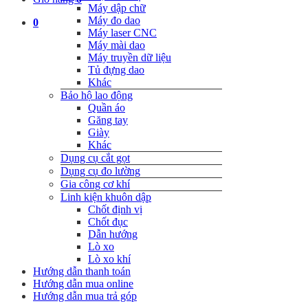
Máy dập chữ
Máy đo dao
0
Máy laser CNC
Máy mài dao
Máy truyền dữ liệu
Tủ đựng dao
Khác
Bảo hộ lao động
Quần áo
Găng tay
Giày
Khác
Dụng cụ cắt gọt
Dụng cụ đo lường
Gia công cơ khí
Linh kiện khuôn dập
Chốt định vị
Chốt đục
Dẫn hướng
Lò xo
Lò xo khí
Hướng dẫn thanh toán
Hướng dẫn mua online
Hướng dẫn mua trả góp