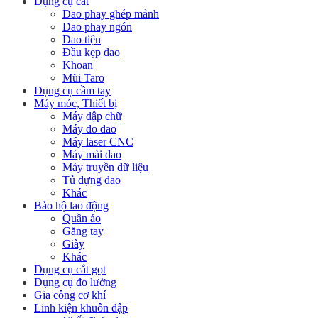
Dụng cụ cắt
Dao phay ghép mảnh
Dao phay ngón
Dao tiện
Đầu kẹp dao
Khoan
Mũi Taro
Dụng cụ cầm tay
Máy móc, Thiết bị
Máy dập chữ
Máy đo dao
Máy laser CNC
Máy mài dao
Máy truyền dữ liệu
Tủ đựng dao
Khác
Bảo hộ lao động
Quần áo
Găng tay
Giày
Khác
Dụng cụ cắt gọt
Dụng cụ đo lường
Gia công cơ khí
Linh kiện khuôn dập