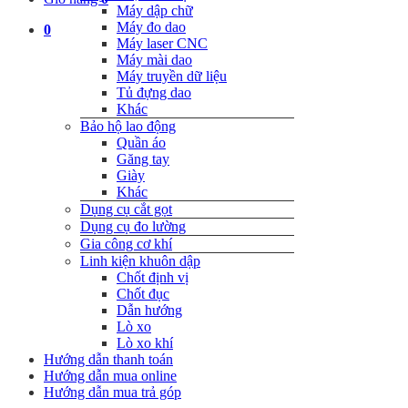
Máy dập chữ
Máy đo dao
0
Máy laser CNC
Máy mài dao
Máy truyền dữ liệu
Tủ đựng dao
Khác
Bảo hộ lao động
Quần áo
Găng tay
Giày
Khác
Dụng cụ cắt gọt
Dụng cụ đo lường
Gia công cơ khí
Linh kiện khuôn dập
Chốt định vị
Chốt đục
Dẫn hướng
Lò xo
Lò xo khí
Hướng dẫn thanh toán
Hướng dẫn mua online
Hướng dẫn mua trả góp