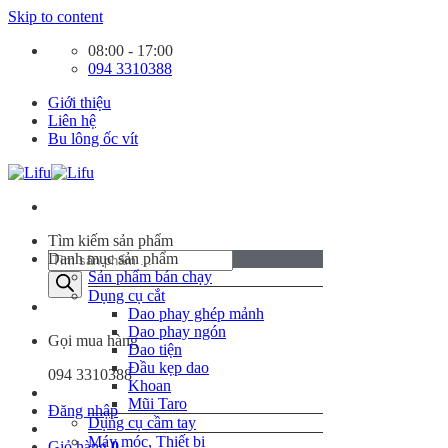
Skip to content
08:00 - 17:00
094 3310388
Giới thiệu
Liên hệ
Bu lông ốc vít
Tìm kiếm sản phẩm
Danh mục sản phẩm
Sản phẩm bán chạy
Dụng cụ cắt
Dao phay ghép mảnh
Dao phay ngón
Gọi mua hàng
Dao tiện
Đầu kẹp dao
094 3310388
Khoan
Mũi Taro
Đăng nhập
Dụng cụ cầm tay
Máy móc, Thiết bị
Giỏ hàng
0