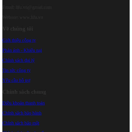
Email: lifu.vn@gmail.com
Website: www.lifu.vn
Về chúng tôi
Giới thiệu công ty
Phản ánh - Khiếu nại
Chính sách đại lý
Tin tức công ty
Yêu cầu hỗ trợ
Chính sách chung
Điều khoản thanh toán
Chính sách bảo hành
Chính sách bảo mật