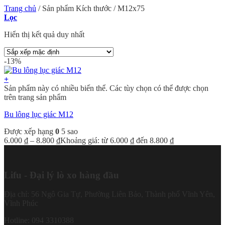
Trang chủ
/
Sản phẩm Kích thước
/
M12x75
Lọc
Hiển thị kết quả duy nhất
-13%
+
Sản phẩm này có nhiều biến thể. Các tùy chọn có thể được chọn
trên trang sản phẩm
Bu lông lục giác M12
Được xếp hạng
0
5 sao
6.000
₫
–
8.800
₫
Khoảng giá: từ 6.000 ₫ đến 8.800 ₫
Lifu - Đại lý lò xo hàng đầu
Địa chỉ: 56 Ngô Gia Tự, Phường Liên Bảo, Thành phố Vĩnh Yên,
Vĩnh Phúc
Hotline: 094 3310388