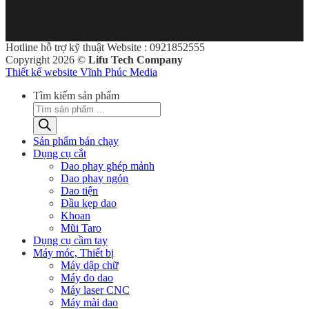
Hotline hỗ trợ kỹ thuật Website : 0921852555
Copyright 2026 ©
Lifu Tech Company
Thiết kế website Vĩnh Phúc Media
Tìm kiếm sản phẩm
Sản phẩm bán chạy
Dụng cụ cắt
Dao phay ghép mảnh
Dao phay ngón
Dao tiện
Đầu kẹp dao
Khoan
Mũi Taro
Dụng cụ cầm tay
Máy móc, Thiết bị
Máy dập chữ
Máy đo dao
Máy laser CNC
Máy mài dao