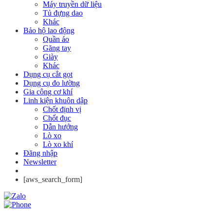
Máy truyền dữ liệu
Tủ đựng dao
Khác
Bảo hộ lao động
Quần áo
Găng tay
Giày
Khác
Dụng cụ cắt gọt
Dụng cụ đo lường
Gia công cơ khí
Linh kiện khuôn dập
Chốt định vị
Chốt đục
Dẫn hướng
Lò xo
Lò xo khí
Đăng nhập
Newsletter
[aws_search_form]