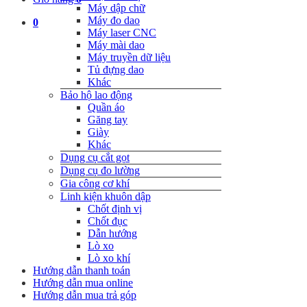
Máy dập chữ
Máy đo dao
0
Máy laser CNC
Máy mài dao
Máy truyền dữ liệu
Tủ đựng dao
Khác
Bảo hộ lao động
Quần áo
Găng tay
Giày
Khác
Dụng cụ cắt gọt
Dụng cụ đo lường
Gia công cơ khí
Linh kiện khuôn dập
Chốt định vị
Chốt đục
Dẫn hướng
Lò xo
Lò xo khí
Hướng dẫn thanh toán
Hướng dẫn mua online
Hướng dẫn mua trả góp