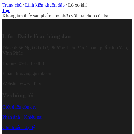
Trang chủ
/
Linh kiện khuôn dập
/
Lò xo khí
Lọc
Không tìm thấy sản phẩm nào khớp với lựa chọn của bạn.
Lifu - Đại lý lò xo hàng đầu
Địa chỉ: 56 Ngô Gia Tự, Phường Liên Bảo, Thành phố Vĩnh Yên,
Vĩnh Phúc
Hotline: 094 3310388
Email: lifu.vn@gmail.com
Website: www.lifu.vn
Về chúng tôi
Giới thiệu công ty
Phản ánh - Khiếu nại
Chính sách đại lý