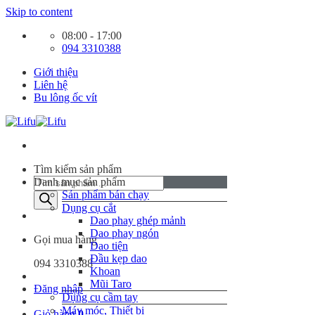
Skip to content
08:00 - 17:00
094 3310388
Giới thiệu
Liên hệ
Bu lông ốc vít
Tìm kiếm sản phẩm
Danh mục sản phẩm
Sản phẩm bán chạy
Dụng cụ cắt
Dao phay ghép mảnh
Dao phay ngón
Gọi mua hàng
Dao tiện
Đầu kẹp dao
094 3310388
Khoan
Mũi Taro
Đăng nhập
Dụng cụ cầm tay
Máy móc, Thiết bị
Giỏ hàng
0