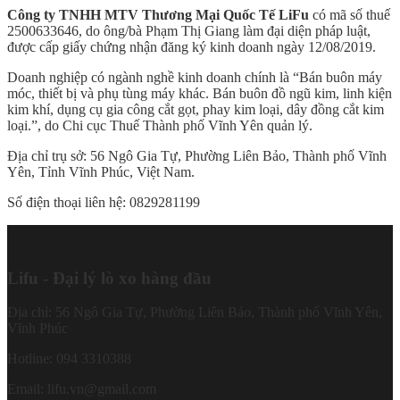
Công ty TNHH MTV Thương Mại Quốc Tế LiFu
có mã số thuế
2500633646, do ông/bà
Phạm Thị Giang
làm đại diện pháp luật,
được cấp giấy chứng nhận đăng ký kinh doanh ngày 12/08/2019.
Doanh nghiệp có ngành nghề kinh doanh chính là “Bán buôn máy
móc, thiết bị và phụ tùng máy khác. Bán buôn đồ ngũ kim, linh kiện
kim khí, dụng cụ gia công cắt gọt, phay kim loại, dây đồng cắt kim
loại.”, do Chi cục Thuế Thành phố Vĩnh Yên quản lý.
Địa chỉ trụ sở: 56 Ngô Gia Tự, Phường Liên Bảo, Thành phố Vĩnh
Yên, Tỉnh Vĩnh Phúc, Việt Nam.
Số điện thoại liên hệ: 0829281199
Lifu - Đại lý lò xo hàng đầu
Địa chỉ: 56 Ngô Gia Tự, Phường Liên Bảo, Thành phố Vĩnh Yên,
Vĩnh Phúc
Hotline: 094 3310388
Email: lifu.vn@gmail.com