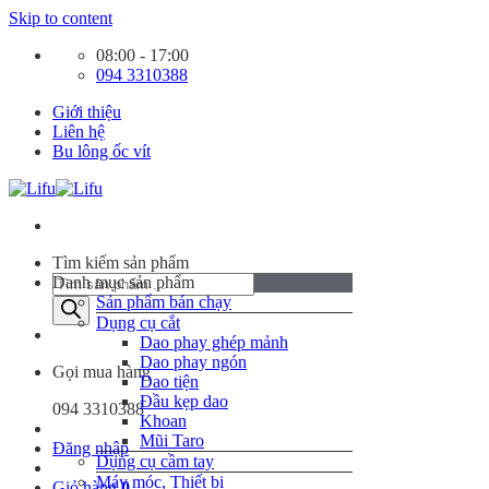
Skip to content
08:00 - 17:00
094 3310388
Giới thiệu
Liên hệ
Bu lông ốc vít
Tìm kiếm sản phẩm
Danh mục sản phẩm
Sản phẩm bán chạy
Dụng cụ cắt
Dao phay ghép mảnh
Dao phay ngón
Gọi mua hàng
Dao tiện
Đầu kẹp dao
094 3310388
Khoan
Mũi Taro
Đăng nhập
Dụng cụ cầm tay
Máy móc, Thiết bị
Giỏ hàng
0