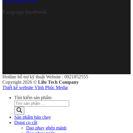
Chính sách đổi trả
Fanpage facebook
Hotline hỗ trợ kỹ thuật Website : 0921852555
Copyright 2026 ©
Lifu Tech Company
Thiết kế website Vĩnh Phúc Media
Tìm kiếm sản phẩm
Sản phẩm bán chạy
Dụng cụ cắt
Dao phay ghép mảnh