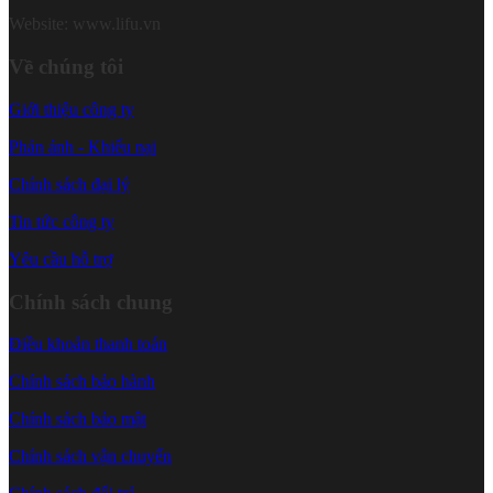
Website: www.lifu.vn
Về chúng tôi
Giới thiệu công ty
Phản ánh - Khiếu nại
Chính sách đại lý
Tin tức công ty
Yêu cầu hỗ trợ
Chính sách chung
Điều khoản thanh toán
Chính sách bảo hành
Chính sách bảo mật
Chính sách vận chuyển