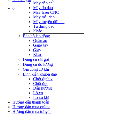
Máy dập chữ
Máy đo dao
0
Máy laser CNC
Máy mài dao
Máy truyền dữ liệu
Tủ đựng dao
Khác
Bảo hộ lao động
Quần áo
Găng tay
Giày
Khác
Dụng cụ cắt gọt
Dụng cụ đo lường
Gia công cơ khí
Linh kiện khuôn dập
Chốt định vị
Chốt đục
Dẫn hướng
Lò xo
Lò xo khí
Hướng dẫn thanh toán
Hướng dẫn mua online
Hướng dẫn mua trả góp