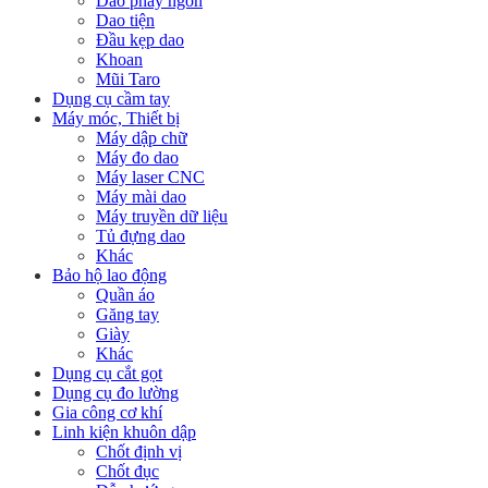
Dao phay ngón
Dao tiện
Đầu kẹp dao
Khoan
Mũi Taro
Dụng cụ cầm tay
Máy móc, Thiết bị
Máy dập chữ
Máy đo dao
Máy laser CNC
Máy mài dao
Máy truyền dữ liệu
Tủ đựng dao
Khác
Bảo hộ lao động
Quần áo
Găng tay
Giày
Khác
Dụng cụ cắt gọt
Dụng cụ đo lường
Gia công cơ khí
Linh kiện khuôn dập
Chốt định vị
Chốt đục