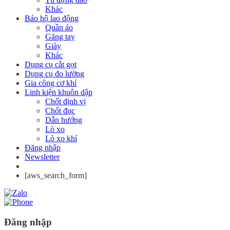
Khác
Bảo hộ lao động
Quần áo
Găng tay
Giày
Khác
Dụng cụ cắt gọt
Dụng cụ đo lường
Gia công cơ khí
Linh kiện khuôn dập
Chốt định vị
Chốt đục
Dẫn hướng
Lò xo
Lò xo khí
Đăng nhập
Newsletter
[aws_search_form]
Đăng nhập