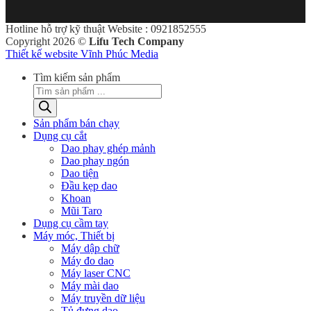
Hotline hỗ trợ kỹ thuật Website : 0921852555
Copyright 2026 ©
Lifu Tech Company
Thiết kế website Vĩnh Phúc Media
Tìm kiếm sản phẩm
Sản phẩm bán chạy
Dụng cụ cắt
Dao phay ghép mảnh
Dao phay ngón
Dao tiện
Đầu kẹp dao
Khoan
Mũi Taro
Dụng cụ cầm tay
Máy móc, Thiết bị
Máy dập chữ
Máy đo dao
Máy laser CNC
Máy mài dao
Máy truyền dữ liệu
Tủ đựng dao