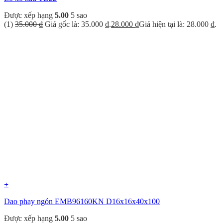
Được xếp hạng
5.00
5 sao
(1)
35.000
₫
Giá gốc là: 35.000 ₫.
28.000
₫
Giá hiện tại là: 28.000 ₫.
+
Dao phay ngón EMB96160KN D16x16x40x100
Được xếp hạng
5.00
5 sao