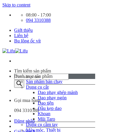
Skip to content
08:00 - 17:00
094 3310388
Giới thiệu
Liên hệ
Bu lông ốc vít
Tìm kiếm sản phẩm
Danh mục sản phẩm
Sản phẩm bán chạy
Dụng cụ cắt
Dao phay ghép mảnh
Dao phay ngón
Gọi mua hàng
Dao tiện
Đầu kẹp dao
094 3310388
Khoan
Mũi Taro
Đăng nhập
Dụng cụ cầm tay
Máy móc, Thiết bị
Giỏ hàng
0