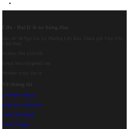
Lifu - Đại lý lò xo hàng đầu
Địa chỉ: 56 Ngô Gia Tự, Phường Liên Bảo, Thành phố Vĩnh Yên,
Vĩnh Phúc
Hotline: 094 3310388
Email: lifu.vn@gmail.com
Website: www.lifu.vn
Về chúng tôi
Giới thiệu công ty
Phản ánh - Khiếu nại
Chính sách đại lý
Tin tức công ty