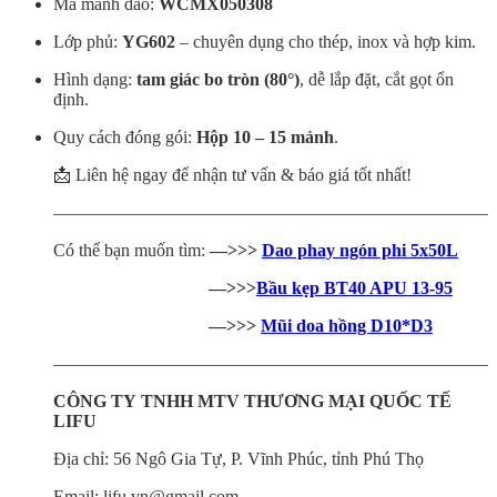
Mã mảnh dao:
WCMX050308
Lớp phủ:
YG602
– chuyên dụng cho thép, inox và hợp kim.
Hình dạng:
tam giác bo tròn (80°)
, dễ lắp đặt, cắt gọt ổn
định.
Quy cách đóng gói:
Hộp 10 – 15 mảnh
.
📩 Liên hệ ngay để nhận tư vấn & báo giá tốt nhất!
—————————————————————————
Có thể bạn muốn tìm:
—>>>
Dao phay ngón phi 5x50L
—>>>
Bầu kẹp BT40 APU 13-95
—>>>
Mũi doa hồng D10*D3
—————————————————————————
CÔNG TY
TNHH MTV THƯƠNG MẠI QUỐC TẾ
LIFU
Địa chỉ: 56 Ngô Gia Tự, P. Vĩnh Phúc, tỉnh Phú Thọ
Email: lifu.vn@gmail.com