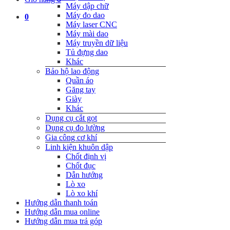
Máy dập chữ
Máy đo dao
0
Máy laser CNC
Máy mài dao
Máy truyền dữ liệu
Tủ đựng dao
Khác
Bảo hộ lao động
Quần áo
Găng tay
Giày
Khác
Dụng cụ cắt gọt
Dụng cụ đo lường
Gia công cơ khí
Linh kiện khuôn dập
Chốt định vị
Chốt đục
Dẫn hướng
Lò xo
Lò xo khí
Hướng dẫn thanh toán
Hướng dẫn mua online
Hướng dẫn mua trả góp