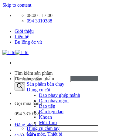
Skip to content
08:00 - 17:00
094 3310388
Giới thiệu
Liên hệ
Bu lông ốc vít
Tìm kiếm sản phẩm
Danh mục sản phẩm
Sản phẩm bán chạy
Dụng cụ cắt
Dao phay ghép mảnh
Dao phay ngón
Gọi mua hàng
Dao tiện
Đầu kẹp dao
094 3310388
Khoan
Mũi Taro
Đăng nhập
Dụng cụ cầm tay
Máy móc, Thiết bị
Giỏ hàng
0