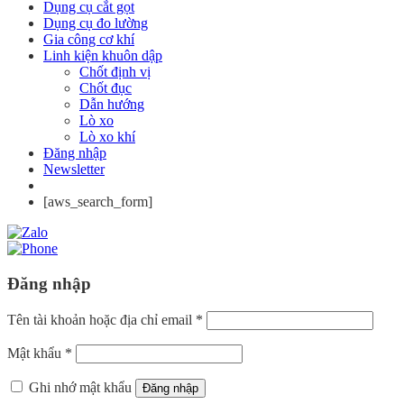
Dụng cụ cắt gọt
Dụng cụ đo lường
Gia công cơ khí
Linh kiện khuôn dập
Chốt định vị
Chốt đục
Dẫn hướng
Lò xo
Lò xo khí
Đăng nhập
Newsletter
[aws_search_form]
Đăng nhập
Tên tài khoản hoặc địa chỉ email
*
Mật khẩu
*
Ghi nhớ mật khẩu
Đăng nhập