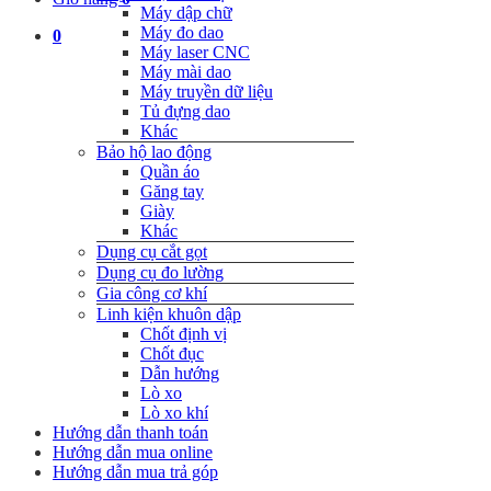
Máy dập chữ
Máy đo dao
0
Máy laser CNC
Máy mài dao
Máy truyền dữ liệu
Tủ đựng dao
Khác
Bảo hộ lao động
Quần áo
Găng tay
Giày
Khác
Dụng cụ cắt gọt
Dụng cụ đo lường
Gia công cơ khí
Linh kiện khuôn dập
Chốt định vị
Chốt đục
Dẫn hướng
Lò xo
Lò xo khí
Hướng dẫn thanh toán
Hướng dẫn mua online
Hướng dẫn mua trả góp