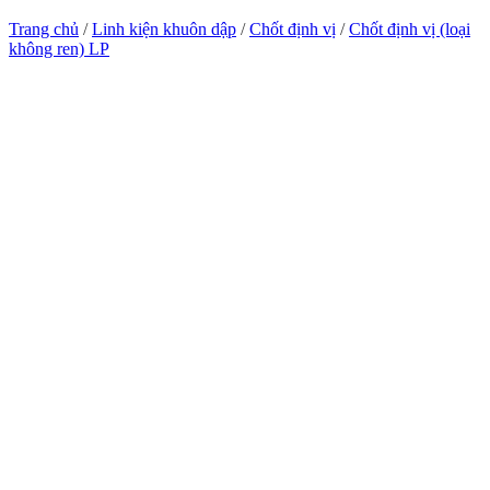
Trang chủ
/
Linh kiện khuôn dập
/
Chốt định vị
/
Chốt định vị (loại
không ren) LP