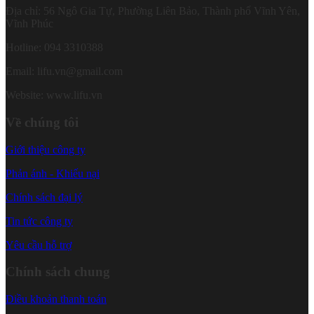
Địa chỉ: 56 Ngô Gia Tự, Phường Liên Bảo, Thành phố Vĩnh Yên,
Vĩnh Phúc
Hotline: 094 3310388
Email: lifu.vn@gmail.com
Website: www.lifu.vn
Về chúng tôi
Giới thiệu công ty
Phản ánh - Khiếu nại
Chính sách đại lý
Tin tức công ty
Yêu cầu hỗ trợ
Chính sách chung
Điều khoản thanh toán