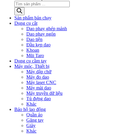
Sản phẩm bán chạy
Dụng cụ cắt
Dao phay ghép mảnh
Dao phay ngón
Dao tiện
Đầu kẹp dao
Khoan
Mũi Taro
Dụng cụ cầm tay
Máy móc, Thiết bị
Máy dập chữ
Máy đo dao
Máy laser CNC
Máy mài dao
Máy truyền dữ liệu
Tủ đựng dao
Khác
Bảo hộ lao động
Quần áo
Găng tay
Giày
Khác