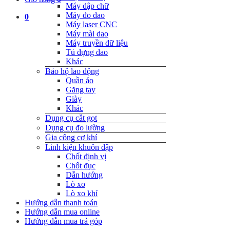
Máy dập chữ
Máy đo dao
0
Máy laser CNC
Máy mài dao
Máy truyền dữ liệu
Tủ đựng dao
Khác
Bảo hộ lao động
Quần áo
Găng tay
Giày
Khác
Dụng cụ cắt gọt
Dụng cụ đo lường
Gia công cơ khí
Linh kiện khuôn dập
Chốt định vị
Chốt đục
Dẫn hướng
Lò xo
Lò xo khí
Hướng dẫn thanh toán
Hướng dẫn mua online
Hướng dẫn mua trả góp