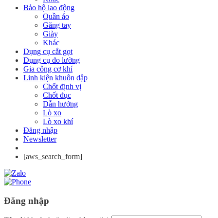
Bảo hộ lao động
Quần áo
Găng tay
Giày
Khác
Dụng cụ cắt gọt
Dụng cụ đo lường
Gia công cơ khí
Linh kiện khuôn dập
Chốt định vị
Chốt đục
Dẫn hướng
Lò xo
Lò xo khí
Đăng nhập
Newsletter
[aws_search_form]
Đăng nhập