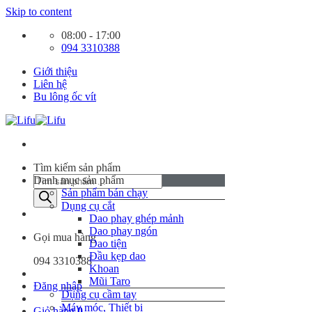
Skip to content
08:00 - 17:00
094 3310388
Giới thiệu
Liên hệ
Bu lông ốc vít
Tìm kiếm sản phẩm
Danh mục sản phẩm
Sản phẩm bán chạy
Dụng cụ cắt
Dao phay ghép mảnh
Dao phay ngón
Gọi mua hàng
Dao tiện
Đầu kẹp dao
094 3310388
Khoan
Mũi Taro
Đăng nhập
Dụng cụ cầm tay
Máy móc, Thiết bị
Giỏ hàng
0