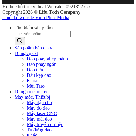
Hotline hỗ trợ kỹ thuật Website : 0921852555
Copyright 2026 ©
Lifu Tech Company
Thiết kế website Vĩnh Phúc Media
Tìm kiếm sản phẩm
Sản phẩm bán chạy
Dụng cụ cắt
Dao phay ghép mảnh
Dao phay ngón
Dao tiện
Đầu kẹp dao
Khoan
Mũi Taro
Dụng cụ cầm tay
Máy móc, Thiết bị
Máy dập chữ
Máy đo dao
Máy laser CNC
Máy mài dao
Máy truyền dữ liệu
Tủ đựng dao
Khác