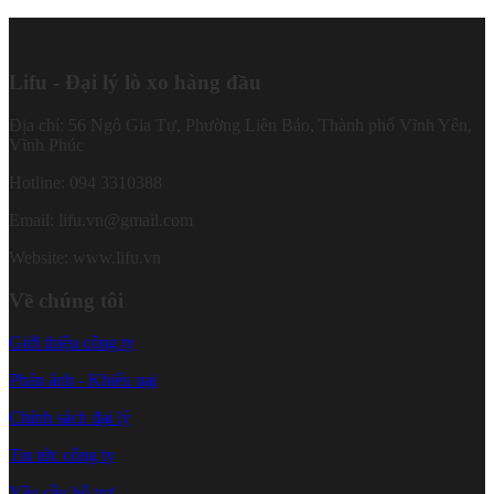
Lifu - Đại lý lò xo hàng đầu
Địa chỉ: 56 Ngô Gia Tự, Phường Liên Bảo, Thành phố Vĩnh Yên,
Vĩnh Phúc
Hotline: 094 3310388
Email: lifu.vn@gmail.com
Website: www.lifu.vn
Về chúng tôi
Giới thiệu công ty
Phản ánh - Khiếu nại
Chính sách đại lý
Tin tức công ty
Yêu cầu hỗ trợ