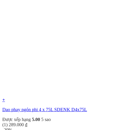
+
Dao phay ngón phi 4 x 75L SDENK D4x75L
Được xếp hạng
5.00
5 sao
(1)
289.000
₫
-20%