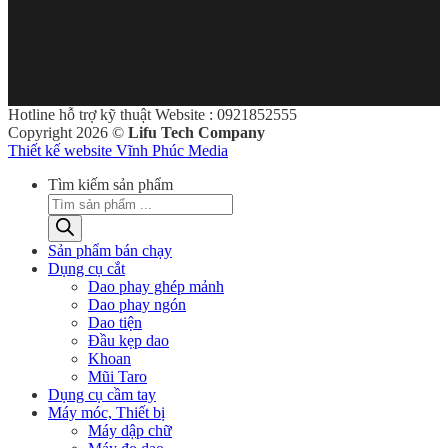
Hotline hỗ trợ kỹ thuật Website : 0921852555
Copyright 2026 ©
Lifu Tech Company
Thiết kế website Vĩnh Phúc Media
Tìm kiếm sản phẩm
Sản phẩm bán chạy
Dụng cụ cắt
Dao phay ghép mảnh
Dao phay ngón
Dao tiện
Đầu kẹp dao
Khoan
Mũi Taro
Dụng cụ cầm tay
Máy móc, Thiết bị
Máy dập chữ