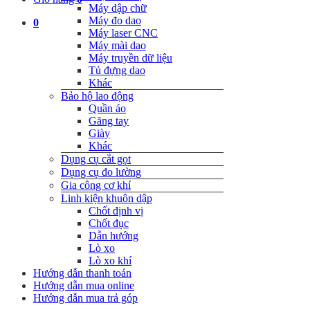
Máy dập chữ
Máy đo dao
0
Máy laser CNC
Máy mài dao
Máy truyền dữ liệu
Tủ đựng dao
Khác
Bảo hộ lao động
Quần áo
Găng tay
Giày
Khác
Dụng cụ cắt gọt
Dụng cụ đo lường
Gia công cơ khí
Linh kiện khuôn dập
Chốt định vị
Chốt đục
Dẫn hướng
Lò xo
Lò xo khí
Hướng dẫn thanh toán
Hướng dẫn mua online
Hướng dẫn mua trả góp