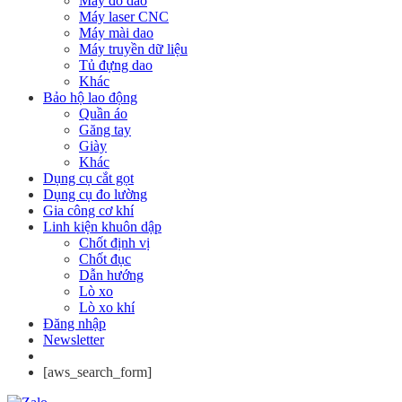
Máy đo dao
Máy laser CNC
Máy mài dao
Máy truyền dữ liệu
Tủ đựng dao
Khác
Bảo hộ lao động
Quần áo
Găng tay
Giày
Khác
Dụng cụ cắt gọt
Dụng cụ đo lường
Gia công cơ khí
Linh kiện khuôn dập
Chốt định vị
Chốt đục
Dẫn hướng
Lò xo
Lò xo khí
Đăng nhập
Newsletter
[aws_search_form]