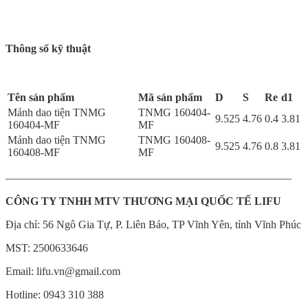
Thông số kỹ thuật
Tên sản phẩm
Mã sản phẩm
D
S
Re
d1
Mảnh dao tiện TNMG
TNMG 160404-
9.525
4.76
0.4
3.81
160404-MF
MF
Mảnh dao tiện TNMG
TNMG 160408-
9.525
4.76
0.8
3.81
160408-MF
MF
——————————————————————————
CÔNG TY
TNHH MTV THƯƠNG MẠI QUỐC TẾ LIFU
Địa chỉ: 56 Ngô Gia Tự, P. Liên Bảo, TP Vĩnh Yên, tỉnh Vĩnh Phúc
MST: 2500633646
Email: lifu.vn@gmail.com
Hotline: 0943 310 388