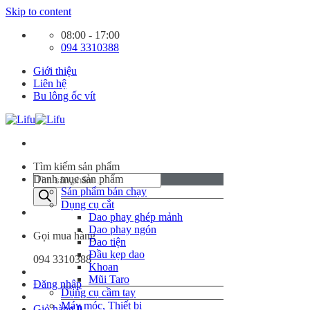
Skip to content
08:00 - 17:00
094 3310388
Giới thiệu
Liên hệ
Bu lông ốc vít
Tìm kiếm sản phẩm
Danh mục sản phẩm
Sản phẩm bán chạy
Dụng cụ cắt
Dao phay ghép mảnh
Dao phay ngón
Gọi mua hàng
Dao tiện
Đầu kẹp dao
094 3310388
Khoan
Mũi Taro
Đăng nhập
Dụng cụ cầm tay
Máy móc, Thiết bị
Giỏ hàng
0