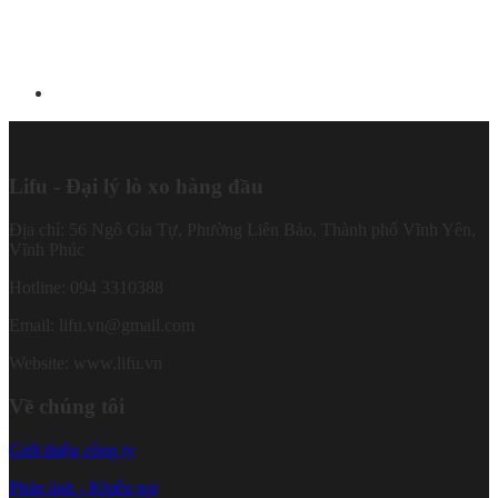
Lifu - Đại lý lò xo hàng đầu
Địa chỉ: 56 Ngô Gia Tự, Phường Liên Bảo, Thành phố Vĩnh Yên,
Vĩnh Phúc
Hotline: 094 3310388
Email: lifu.vn@gmail.com
Website: www.lifu.vn
Về chúng tôi
Giới thiệu công ty
Phản ánh - Khiếu nại