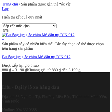
Trang chủ
/
Sản phẩm được gắn thẻ “ốc vít”
Lọc
Hiển thị kết quả duy nhất
-9%
+
Sản phẩm này có nhiều biến thể. Các tùy chọn có thể được chọn
trên trang sản phẩm
Bu lông lục giác chìm M6 đầu trụ DIN 912
Được xếp hạng
0
5 sao
880
₫
–
3.190
₫
Khoảng giá: từ 880 ₫ đến 3.190 ₫
Lifu - Đại lý lò xo hàng đầu
Địa chỉ: 56 Ngô Gia Tự, Phường Liên Bảo, Thành phố Vĩnh Yên,
Vĩnh Phúc
Hotline: 094 3310388