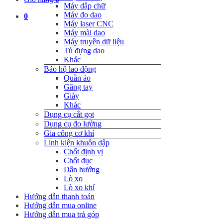
Máy dập chữ
Máy đo dao
0
Máy laser CNC
Máy mài dao
Máy truyền dữ liệu
Tủ đựng dao
Khác
Bảo hộ lao động
Quần áo
Găng tay
Giày
Khác
Dụng cụ cắt gọt
Dụng cụ đo lường
Gia công cơ khí
Linh kiện khuôn dập
Chốt định vị
Chốt đục
Dẫn hướng
Lò xo
Lò xo khí
Hướng dẫn thanh toán
Hướng dẫn mua online
Hướng dẫn mua trả góp