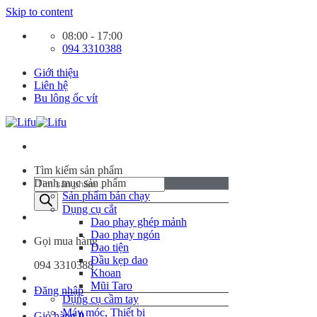
Skip to content
08:00 - 17:00
094 3310388
Giới thiệu
Liên hệ
Bu lông ốc vít
Tìm kiếm sản phẩm
Danh mục sản phẩm
Sản phẩm bán chạy
Dụng cụ cắt
Dao phay ghép mảnh
Dao phay ngón
Gọi mua hàng
Dao tiện
Đầu kẹp dao
094 3310388
Khoan
Mũi Taro
Đăng nhập
Dụng cụ cầm tay
Máy móc, Thiết bị
Giỏ hàng
0