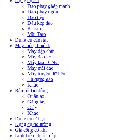
Dụng cụ cắt
Dao phay ghép mảnh
Dao phay ngón
Dao tiện
Đầu kẹp dao
Khoan
Mũi Taro
Dụng cụ cầm tay
Máy móc, Thiết bị
Máy dập chữ
Máy đo dao
Máy laser CNC
Máy mài dao
Máy truyền dữ liệu
Tủ đựng dao
Khác
Bảo hộ lao động
Quần áo
Găng tay
Giày
Khác
Dụng cụ cắt gọt
Dụng cụ đo lường
Gia công cơ khí
Linh kiện khuôn dập