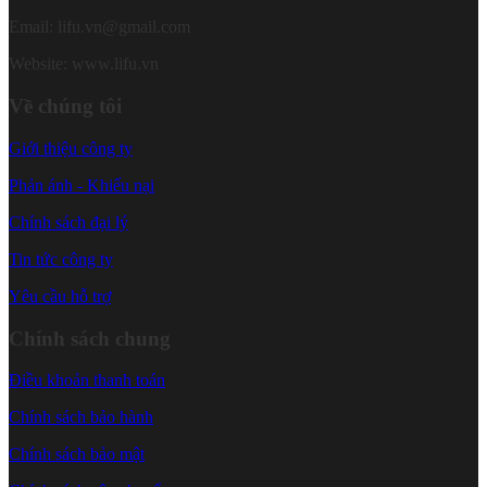
Email: lifu.vn@gmail.com
Website: www.lifu.vn
Về chúng tôi
Giới thiệu công ty
Phản ánh - Khiếu nại
Chính sách đại lý
Tin tức công ty
Yêu cầu hỗ trợ
Chính sách chung
Điều khoản thanh toán
Chính sách bảo hành
Chính sách bảo mật