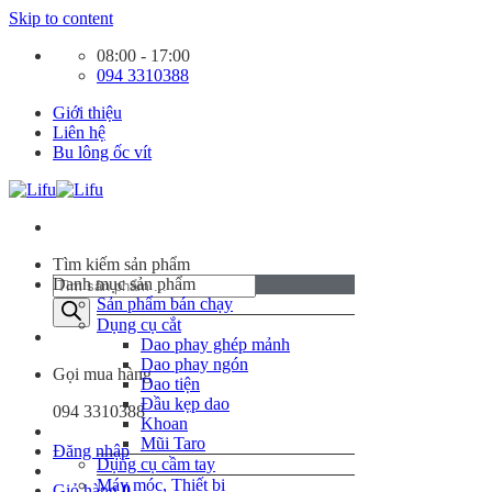
Skip to content
08:00 - 17:00
094 3310388
Giới thiệu
Liên hệ
Bu lông ốc vít
Tìm kiếm sản phẩm
Danh mục sản phẩm
Sản phẩm bán chạy
Dụng cụ cắt
Dao phay ghép mảnh
Dao phay ngón
Gọi mua hàng
Dao tiện
Đầu kẹp dao
094 3310388
Khoan
Mũi Taro
Đăng nhập
Dụng cụ cầm tay
Máy móc, Thiết bị
Giỏ hàng
0