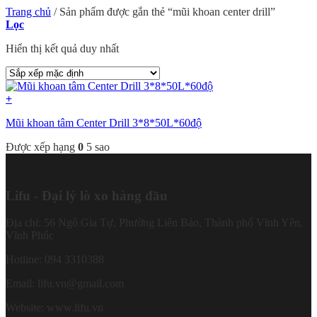
Trang chủ
/
Sản phẩm được gắn thẻ “mũi khoan center drill”
Lọc
Hiển thị kết quả duy nhất
+
Mũi khoan tâm Center Drill 3*8*50L*60độ
Được xếp hạng
0
5 sao
Lifu - Đại lý lò xo hàng đầu
Địa chỉ: 56 Ngô Gia Tự, Phường Liên Bảo, Thành phố Vĩnh Yên,
Vĩnh Phúc
Hotline: 094 3310388
Email: lifu.vn@gmail.com
Website: www.lifu.vn