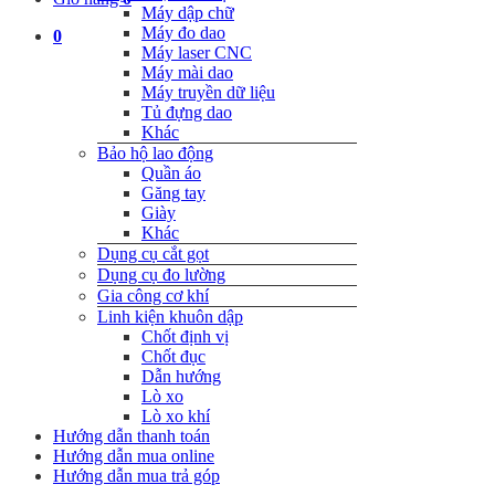
Máy dập chữ
Máy đo dao
0
Máy laser CNC
Máy mài dao
Máy truyền dữ liệu
Tủ đựng dao
Khác
Bảo hộ lao động
Quần áo
Găng tay
Giày
Khác
Dụng cụ cắt gọt
Dụng cụ đo lường
Gia công cơ khí
Linh kiện khuôn dập
Chốt định vị
Chốt đục
Dẫn hướng
Lò xo
Lò xo khí
Hướng dẫn thanh toán
Hướng dẫn mua online
Hướng dẫn mua trả góp