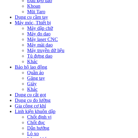
Đầu kẹp dao
Khoan
Mũi Taro
Dụng cụ cầm tay
Máy móc, Thiết bị
Máy dập chữ
Máy đo dao
Máy laser CNC
Máy mài dao
Máy truyền dữ liệu
Tủ đựng dao
Khác
Bảo hộ lao động
Quần áo
Găng tay
Giày
Khác
Dụng cụ cắt gọt
Dụng cụ đo lường
Gia công cơ khí
Linh kiện khuôn dập
Chốt định vị
Chốt đục
Dẫn hướng
Lò xo