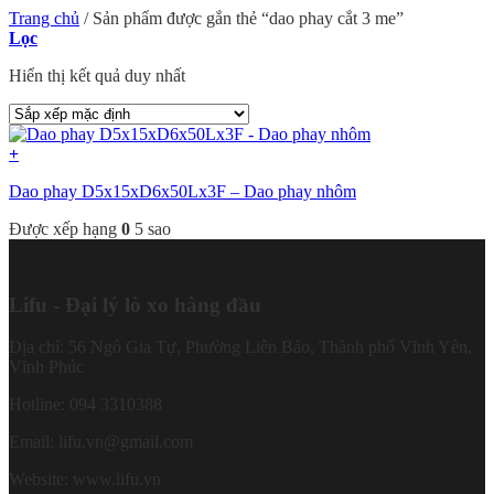
Trang chủ
/
Sản phẩm được gắn thẻ “dao phay cắt 3 me”
Lọc
Hiển thị kết quả duy nhất
+
Dao phay D5x15xD6x50Lx3F – Dao phay nhôm
Được xếp hạng
0
5 sao
Lifu - Đại lý lò xo hàng đầu
Địa chỉ: 56 Ngô Gia Tự, Phường Liên Bảo, Thành phố Vĩnh Yên,
Vĩnh Phúc
Hotline: 094 3310388
Email: lifu.vn@gmail.com
Website: www.lifu.vn