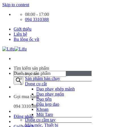
Skip to content
08:00 - 17:00
094 3310388
Giới thiệu
Liên hệ
Bu lông ốc vít
Tìm kiếm sản phẩm
Danh mục sản phẩm
Sản phẩm bán chạy
Dụng cụ cắt
Dao phay ghép mảnh
Dao phay ngón
Gọi mua hàng
Dao tiện
Đầu kẹp dao
094 3310388
Khoan
Mũi Taro
Đăng nhập
Dụng cụ cầm tay
Máy móc, Thiết bị
Giỏ hàng
0