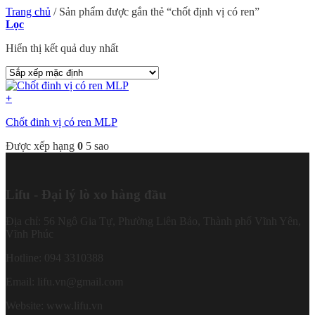
Trang chủ
/
Sản phẩm được gắn thẻ “chốt định vị có ren”
Lọc
Hiển thị kết quả duy nhất
+
Chốt đinh vị có ren MLP
Được xếp hạng
0
5 sao
Lifu - Đại lý lò xo hàng đầu
Địa chỉ: 56 Ngô Gia Tự, Phường Liên Bảo, Thành phố Vĩnh Yên,
Vĩnh Phúc
Hotline: 094 3310388
Email: lifu.vn@gmail.com
Website: www.lifu.vn