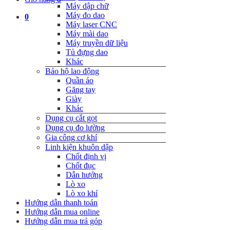
Máy dập chữ
Máy đo dao
0
Máy laser CNC
Máy mài dao
Máy truyền dữ liệu
Tủ đựng dao
Khác
Bảo hộ lao động
Quần áo
Găng tay
Giày
Khác
Dụng cụ cắt gọt
Dụng cụ đo lường
Gia công cơ khí
Linh kiện khuôn dập
Chốt định vị
Chốt đục
Dẫn hướng
Lò xo
Lò xo khí
Hướng dẫn thanh toán
Hướng dẫn mua online
Hướng dẫn mua trả góp