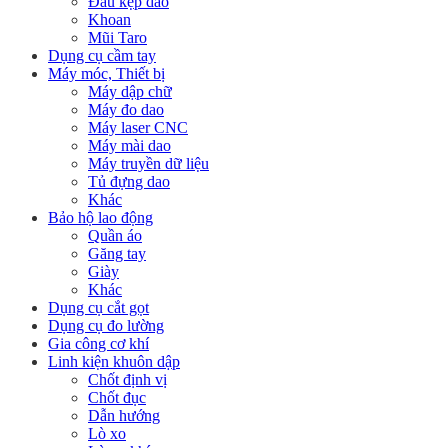
Đầu kẹp dao
Khoan
Mũi Taro
Dụng cụ cầm tay
Máy móc, Thiết bị
Máy dập chữ
Máy đo dao
Máy laser CNC
Máy mài dao
Máy truyền dữ liệu
Tủ đựng dao
Khác
Bảo hộ lao động
Quần áo
Găng tay
Giày
Khác
Dụng cụ cắt gọt
Dụng cụ đo lường
Gia công cơ khí
Linh kiện khuôn dập
Chốt định vị
Chốt đục
Dẫn hướng
Lò xo