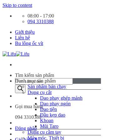
Skip to content
08:00 - 17:00
094 3310388
Giới thiệu
Liên hệ
Bu lông ốc vít
Tìm kiếm sản phẩm
Danh mục sản phẩm
Sản phẩm bán chạy
Dụng cụ cắt
Dao phay ghép mảnh
Dao phay ngón
Gọi mua hàng
Dao tiện
Đầu kẹp dao
094 3310388
Khoan
Mũi Taro
Đăng nhập
Dụng cụ cầm tay
Máy móc, Thiết bị
Giỏ hàng
0