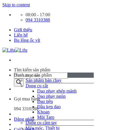
Skip to content
08:00 - 17:00
094 3310388
Giới thiệu
Liên hệ
Bu lông ốc vít
Tìm kiếm sản phẩm
Danh mục sản phẩm
Sản phẩm bán chạy
Dụng cụ cắt
Dao phay ghép mảnh
Dao phay ngón
Gọi mua hàng
Dao tiện
Đầu kẹp dao
094 3310388
Khoan
Mũi Taro
Đăng nhập
Dụng cụ cầm tay
Máy móc, Thiết bị
Giỏ hàng
0