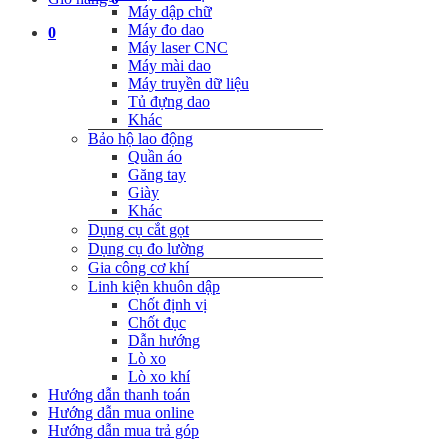
Máy dập chữ
Máy đo dao
0
Máy laser CNC
Máy mài dao
Máy truyền dữ liệu
Tủ đựng dao
Khác
Bảo hộ lao động
Quần áo
Găng tay
Giày
Khác
Dụng cụ cắt gọt
Dụng cụ đo lường
Gia công cơ khí
Linh kiện khuôn dập
Chốt định vị
Chốt đục
Dẫn hướng
Lò xo
Lò xo khí
Hướng dẫn thanh toán
Hướng dẫn mua online
Hướng dẫn mua trả góp