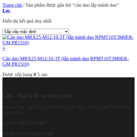
Trang chủ
/
Sản phẩm được gắn thẻ “cán dao lắp mảnh dao”
Lọc
Hiển thị kết quả duy nhất
+
Cán dao MRX25-M12-10-3T (lắp mảnh dao RPMT10T3M0ER-
GM PR1510)
Được xếp hạng
0
5 sao
Lifu - Đại lý lò xo hàng đầu
Địa chỉ: 56 Ngô Gia Tự, Phường Liên Bảo, Thành phố Vĩnh Yên,
Vĩnh Phúc
Hotline: 094 3310388
Email: lifu.vn@gmail.com