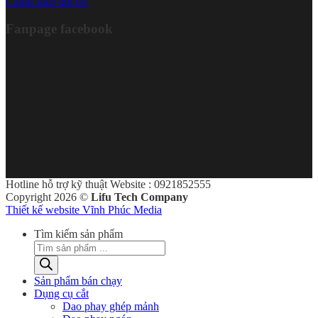
Chính sách đổi trả
Fanpage facebook
Hotline hỗ trợ kỹ thuật Website : 0921852555
Copyright 2026 ©
Lifu Tech Company
Thiết kế website Vĩnh Phúc Media
Tìm kiếm sản phẩm
Sản phẩm bán chạy
Dụng cụ cắt
Dao phay ghép mảnh