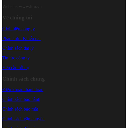
Website: www.lifu.vn
Về chúng tôi
Giới thiệu công ty
Phản ánh - Khiếu nại
Chính sách đại lý
Tin tức công ty
Yêu cầu hỗ trợ
Chính sách chung
Điều khoản thanh toán
Chính sách bảo hành
Chính sách bảo mật
Chính sách vận chuyển