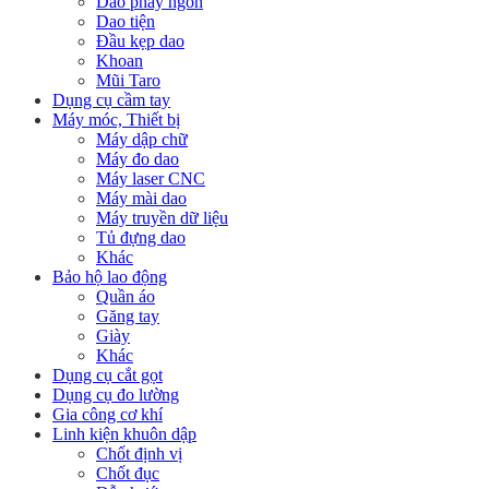
Dao phay ngón
Dao tiện
Đầu kẹp dao
Khoan
Mũi Taro
Dụng cụ cầm tay
Máy móc, Thiết bị
Máy dập chữ
Máy đo dao
Máy laser CNC
Máy mài dao
Máy truyền dữ liệu
Tủ đựng dao
Khác
Bảo hộ lao động
Quần áo
Găng tay
Giày
Khác
Dụng cụ cắt gọt
Dụng cụ đo lường
Gia công cơ khí
Linh kiện khuôn dập
Chốt định vị
Chốt đục