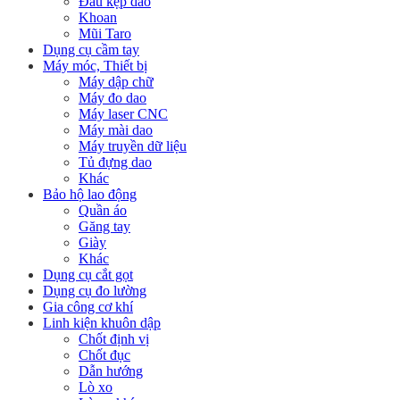
Đầu kẹp dao
Khoan
Mũi Taro
Dụng cụ cầm tay
Máy móc, Thiết bị
Máy dập chữ
Máy đo dao
Máy laser CNC
Máy mài dao
Máy truyền dữ liệu
Tủ đựng dao
Khác
Bảo hộ lao động
Quần áo
Găng tay
Giày
Khác
Dụng cụ cắt gọt
Dụng cụ đo lường
Gia công cơ khí
Linh kiện khuôn dập
Chốt định vị
Chốt đục
Dẫn hướng
Lò xo