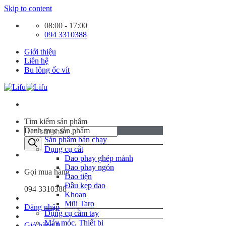
Skip to content
08:00 - 17:00
094 3310388
Giới thiệu
Liên hệ
Bu lông ốc vít
Tìm kiếm sản phẩm
Danh mục sản phẩm
Sản phẩm bán chạy
Dụng cụ cắt
Dao phay ghép mảnh
Dao phay ngón
Gọi mua hàng
Dao tiện
Đầu kẹp dao
094 3310388
Khoan
Mũi Taro
Đăng nhập
Dụng cụ cầm tay
Máy móc, Thiết bị
Giỏ hàng
0