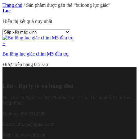
Trang chủ
/
Sản phẩm được gắn thẻ “buloong lục giác”
Lọc
Hiển thị kết quả duy nhất
+
Bu lông lục giác chìm M5 đầu trụ
Được xếp hạng
0
5 sao
Lifu - Đại lý lò xo hàng đầu
Địa chỉ: 56 Ngô Gia Tự, Phường Liên Bảo, Thành phố Vĩnh Yên,
Vĩnh Phúc
Hotline: 094 3310388
Email: lifu.vn@gmail.com
Website: www.lifu.vn