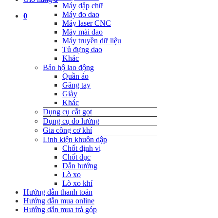
Máy dập chữ
Máy đo dao
0
Máy laser CNC
Máy mài dao
Máy truyền dữ liệu
Tủ đựng dao
Khác
Bảo hộ lao động
Quần áo
Găng tay
Giày
Khác
Dụng cụ cắt gọt
Dụng cụ đo lường
Gia công cơ khí
Linh kiện khuôn dập
Chốt định vị
Chốt đục
Dẫn hướng
Lò xo
Lò xo khí
Hướng dẫn thanh toán
Hướng dẫn mua online
Hướng dẫn mua trả góp