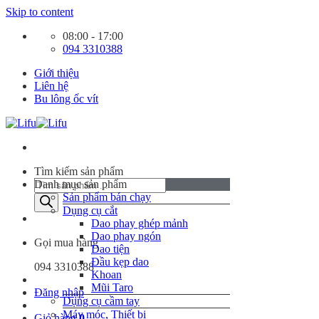
Skip to content
08:00 - 17:00
094 3310388
Giới thiệu
Liên hệ
Bu lông ốc vít
Tìm kiếm sản phẩm
Danh mục sản phẩm
Sản phẩm bán chạy
Dụng cụ cắt
Dao phay ghép mảnh
Dao phay ngón
Gọi mua hàng
Dao tiện
Đầu kẹp dao
094 3310388
Khoan
Mũi Taro
Đăng nhập
Dụng cụ cầm tay
Máy móc, Thiết bị
Giỏ hàng
0