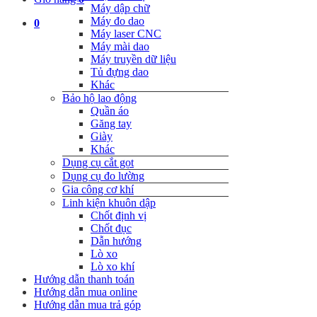
Máy dập chữ
Máy đo dao
0
Máy laser CNC
Máy mài dao
Máy truyền dữ liệu
Tủ đựng dao
Khác
Bảo hộ lao động
Quần áo
Găng tay
Giày
Khác
Dụng cụ cắt gọt
Dụng cụ đo lường
Gia công cơ khí
Linh kiện khuôn dập
Chốt định vị
Chốt đục
Dẫn hướng
Lò xo
Lò xo khí
Hướng dẫn thanh toán
Hướng dẫn mua online
Hướng dẫn mua trả góp