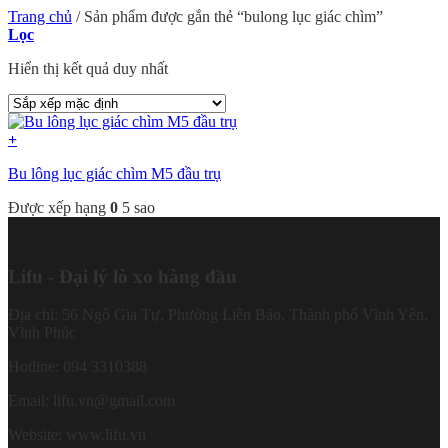
Trang chủ
/
Sản phẩm được gắn thẻ “bulong lục giác chìm”
Lọc
Hiển thị kết quả duy nhất
+
Bu lông lục giác chìm M5 đầu trụ
Được xếp hạng
0
5 sao
Lifu - Đại lý lò xo hàng đầu
Địa chỉ: 56 Ngô Gia Tự, Phường Liên Bảo, Thành phố Vĩnh Yên,
Vĩnh Phúc
Hotline: 094 3310388
Email: lifu.vn@gmail.com
Website: www.lifu.vn