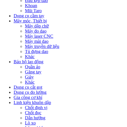
Đầu kẹp dao
Khoan
Mũi Taro
Dụng cụ cầm tay
Máy móc, Thiết bị
Máy dập chữ
Máy đo dao
Máy laser CNC
Máy mài dao
Máy truyền dữ liệu
Tủ đựng dao
Khác
Bảo hộ lao động
Quần áo
Găng tay
Giày
Khác
Dụng cụ cắt gọt
Dụng cụ đo lường
Gia công cơ khí
Linh kiện khuôn dập
Chốt định vị
Chốt đục
Dẫn hướng
Lò xo