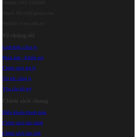
Hotline: 094 3310388
Email: lifu.vn@gmail.com
Website: www.lifu.vn
Về chúng tôi
Giới thiệu công ty
Phản ánh - Khiếu nại
Chính sách đại lý
Tin tức công ty
Yêu cầu hỗ trợ
Chính sách chung
Điều khoản thanh toán
Chính sách bảo hành
Chính sách bảo mật