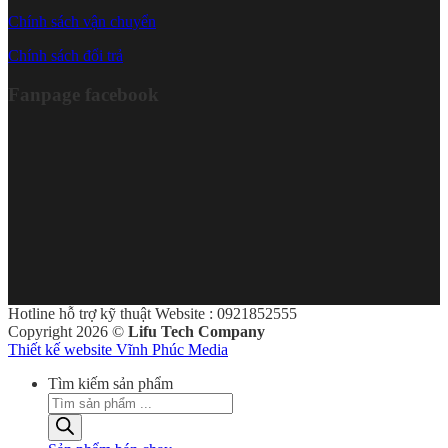
Chính sách vận chuyển
Chính sách đổi trả
Fanpage facebook
Hotline hỗ trợ kỹ thuật Website : 0921852555
Copyright 2026 ©
Lifu Tech Company
Thiết kế website Vĩnh Phúc Media
Tìm kiếm sản phẩm