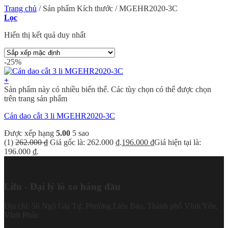
Trang chủ
/
Sản phẩm Kích thước
/
MGEHR2020-3C
Lọc
Hiển thị kết quả duy nhất
-25%
+
Sản phẩm này có nhiều biến thể. Các tùy chọn có thể được chọn
trên trang sản phẩm
Cán dao cắt 3 li MGEHR2020-3C
Được xếp hạng
5.00
5 sao
(1)
262.000
₫
Giá gốc là: 262.000 ₫.
196.000
₫
Giá hiện tại là:
196.000 ₫.
Lifu - Đại lý lò xo hàng đầu
Địa chỉ: 56 Ngô Gia Tự, Phường Liên Bảo, Thành phố Vĩnh Yên,
Vĩnh Phúc