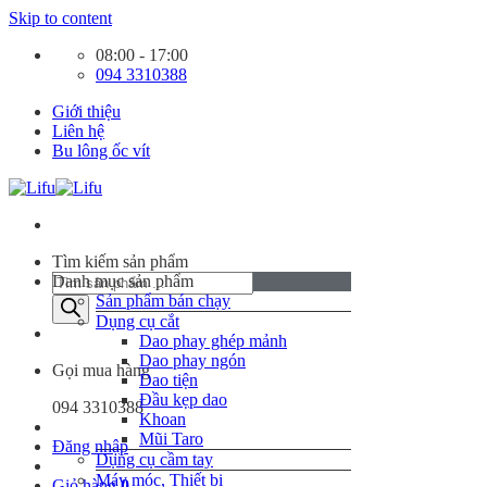
Skip to content
08:00 - 17:00
094 3310388
Giới thiệu
Liên hệ
Bu lông ốc vít
Tìm kiếm sản phẩm
Danh mục sản phẩm
Sản phẩm bán chạy
Dụng cụ cắt
Dao phay ghép mảnh
Dao phay ngón
Gọi mua hàng
Dao tiện
Đầu kẹp dao
094 3310388
Khoan
Mũi Taro
Đăng nhập
Dụng cụ cầm tay
Máy móc, Thiết bị
Giỏ hàng
0