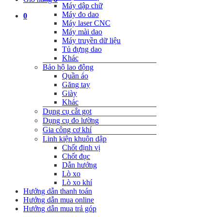
Máy dập chữ
Máy đo dao
0
Máy laser CNC
Máy mài dao
Máy truyền dữ liệu
Tủ đựng dao
Khác
Bảo hộ lao động
Quần áo
Găng tay
Giày
Khác
Dụng cụ cắt gọt
Dụng cụ đo lường
Gia công cơ khí
Linh kiện khuôn dập
Chốt định vị
Chốt đục
Dẫn hướng
Lò xo
Lò xo khí
Hướng dẫn thanh toán
Hướng dẫn mua online
Hướng dẫn mua trả góp