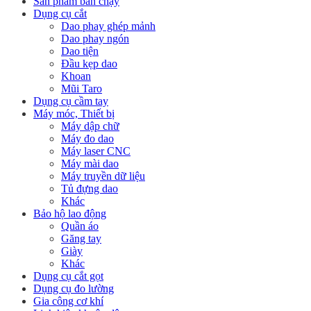
Sản phẩm bán chạy
Dụng cụ cắt
Dao phay ghép mảnh
Dao phay ngón
Dao tiện
Đầu kẹp dao
Khoan
Mũi Taro
Dụng cụ cầm tay
Máy móc, Thiết bị
Máy dập chữ
Máy đo dao
Máy laser CNC
Máy mài dao
Máy truyền dữ liệu
Tủ đựng dao
Khác
Bảo hộ lao động
Quần áo
Găng tay
Giày
Khác
Dụng cụ cắt gọt
Dụng cụ đo lường
Gia công cơ khí