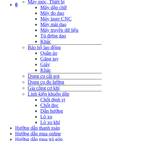
Máy móc, Thiết bị
0
Máy dập chữ
Máy đo dao
Máy laser CNC
Máy mài dao
Máy truyền dữ liệu
Tủ đựng dao
Khác
Bảo hộ lao động
Quần áo
Găng tay
Giày
Khác
Dụng cụ cắt gọt
Dụng cụ đo lường
Gia công cơ khí
Linh kiện khuôn dập
Chốt định vị
Chốt đục
Dẫn hướng
Lò xo
Lò xo khí
Hướng dẫn thanh toán
Hướng dẫn mua online
Hướng dẫn mua trả góp