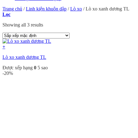
Trang chủ
/
Linh kiện khuôn dập
/
Lò xo
/
Lò xo xanh dương TL
Lọc
Showing all 3 results
+
Lò xo xanh dương TL
Được xếp hạng
0
5 sao
-20%