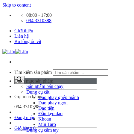
Skip to content
08:00 - 17:00
094 3310388
Giới thiệu
Liên hệ
Bu lông ốc vít
Tìm kiếm sản phẩm
Danh mục sản phẩm
Sản phẩm bán chạy
Dụng cụ cắt
Gọi mua hàng
Dao phay ghép mảnh
Dao phay ngón
094 3310388
Dao tiện
Đầu kẹp dao
Đăng nhập
Khoan
Mũi Taro
Giỏ hàng
0
Dụng cụ cầm tay