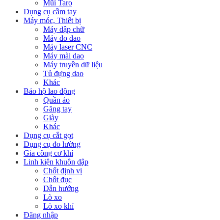
Mũi Taro
Dụng cụ cầm tay
Máy móc, Thiết bị
Máy dập chữ
Máy đo dao
Máy laser CNC
Máy mài dao
Máy truyền dữ liệu
Tủ đựng dao
Khác
Bảo hộ lao động
Quần áo
Găng tay
Giày
Khác
Dụng cụ cắt gọt
Dụng cụ đo lường
Gia công cơ khí
Linh kiện khuôn dập
Chốt định vị
Chốt đục
Dẫn hướng
Lò xo
Lò xo khí
Đăng nhập