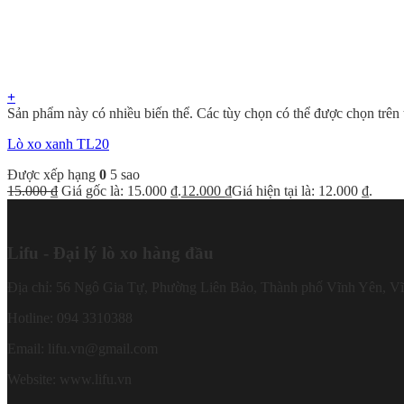
+
Sản phẩm này có nhiều biến thể. Các tùy chọn có thể được chọn trên
Lò xo xanh TL20
Được xếp hạng
0
5 sao
15.000
₫
Giá gốc là: 15.000 ₫.
12.000
₫
Giá hiện tại là: 12.000 ₫.
Lifu - Đại lý lò xo hàng đầu
Địa chỉ: 56 Ngô Gia Tự, Phường Liên Bảo, Thành phố Vĩnh Yên, V
Hotline: 094 3310388
Email: lifu.vn@gmail.com
Website: www.lifu.vn