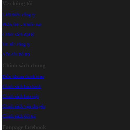
Về chúng tôi
Giới thiệu công ty
Phản ánh - Khiếu nại
Chính sách đại lý
Tin tức công ty
Yêu cầu hỗ trợ
Chính sách chung
Điều khoản thanh toán
Chính sách bảo hành
Chính sách bảo mật
Chính sách vận chuyển
Chính sách đổi trả
Fanpage facebook