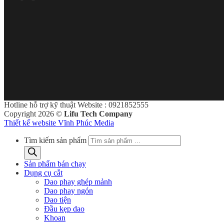
Hotline hỗ trợ kỹ thuật Website : 0921852555
Copyright 2026 ©
Lifu Tech Company
Thiết kế website Vĩnh Phúc Media
Tìm kiếm sản phẩm
Sản phẩm bán chạy
Dụng cụ cắt
Dao phay ghép mảnh
Dao phay ngón
Dao tiện
Đầu kẹp dao
Khoan