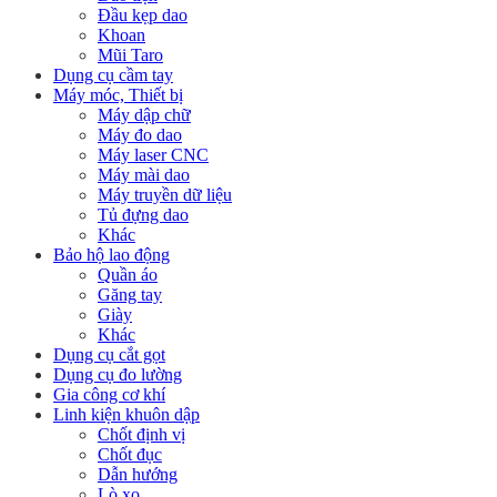
Đầu kẹp dao
Khoan
Mũi Taro
Dụng cụ cầm tay
Máy móc, Thiết bị
Máy dập chữ
Máy đo dao
Máy laser CNC
Máy mài dao
Máy truyền dữ liệu
Tủ đựng dao
Khác
Bảo hộ lao động
Quần áo
Găng tay
Giày
Khác
Dụng cụ cắt gọt
Dụng cụ đo lường
Gia công cơ khí
Linh kiện khuôn dập
Chốt định vị
Chốt đục
Dẫn hướng
Lò xo