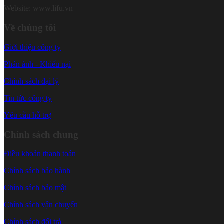
Website: www.lifu.vn
Về chúng tôi
Giới thiệu công ty
Phản ánh - Khiếu nại
Chính sách đại lý
Tin tức công ty
Yêu cầu hỗ trợ
Chính sách chung
Điều khoản thanh toán
Chính sách bảo hành
Chính sách bảo mật
Chính sách vận chuyển
Chính sách đổi trả