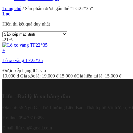
Trang chủ
/
Sản phẩm được gắn thẻ “TG22*35”
Lọc
Hiển thị kết quả duy nhất
-21%
+
Lò xo vàng TF22*35
Được xếp hạng
0
5 sao
19.000
₫
Giá gốc là: 19.000 ₫.
15.000
₫
Giá hiện tại là: 15.000 ₫.
Lifu - Đại lý lò xo hàng đầu
Địa chỉ: 56 Ngô Gia Tự, Phường Liên Bảo, Thành phố Vĩnh Yên, V
Hotline: 094 3310388
Email: lifu.vn@gmail.com