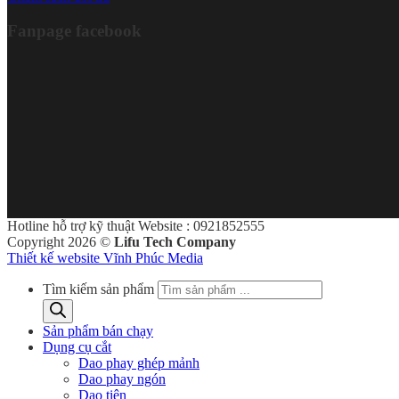
Fanpage facebook
Hotline hỗ trợ kỹ thuật Website : 0921852555
Copyright 2026 ©
Lifu Tech Company
Thiết kế website Vĩnh Phúc Media
Tìm kiếm sản phẩm
Sản phẩm bán chạy
Dụng cụ cắt
Dao phay ghép mảnh
Dao phay ngón
Dao tiện