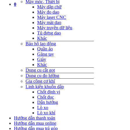
Máy móc, Thiết bị
0
Máy dập chữ
Máy đo dao
Máy laser CNC
Máy mài dao
Máy truyền dữ liệu
Tủ đựng dao
Khác
Bảo hộ lao động
Quần áo
Găng tay
Giày
Khác
Dụng cụ cắt gọt
Dụng cụ đo lường
Gia công cơ khí
Linh kiện khuôn dập
Chốt định vị
Chốt đục
Dẫn hướng
Lò xo
Lò xo khí
Hướng dẫn thanh toán
Hướng dẫn mua online
Hướng dẫn mua trả góp