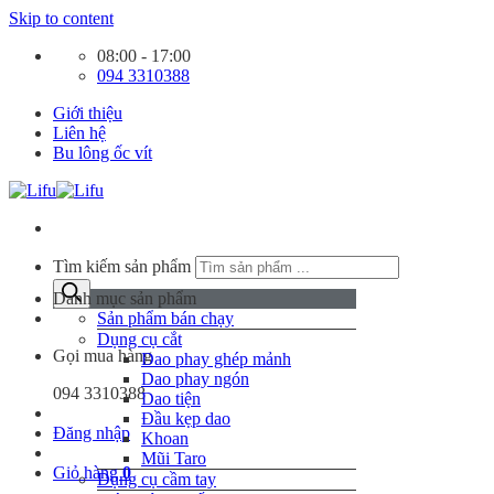
Skip to content
08:00 - 17:00
094 3310388
Giới thiệu
Liên hệ
Bu lông ốc vít
Tìm kiếm sản phẩm
Danh mục sản phẩm
Sản phẩm bán chạy
Dụng cụ cắt
Gọi mua hàng
Dao phay ghép mảnh
Dao phay ngón
094 3310388
Dao tiện
Đầu kẹp dao
Đăng nhập
Khoan
Mũi Taro
Giỏ hàng
0
Dụng cụ cầm tay