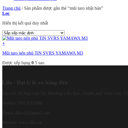
Trang chủ
/
Sản phẩm được gắn thẻ “mũi taro nhật bản”
Lọc
Hiển thị kết quả duy nhất
+
Mũi taro nén phủ TiN SVRS YAMAWA M3
Được xếp hạng
0
5 sao
Lifu - Đại lý lò xo hàng đầu
Địa chỉ: 56 Ngô Gia Tự, Phường Liên Bảo, Thành phố Vĩnh Yên, V
Hotline: 094 3310388
Email: lifu.vn@gmail.com
Website: www.lifu.vn