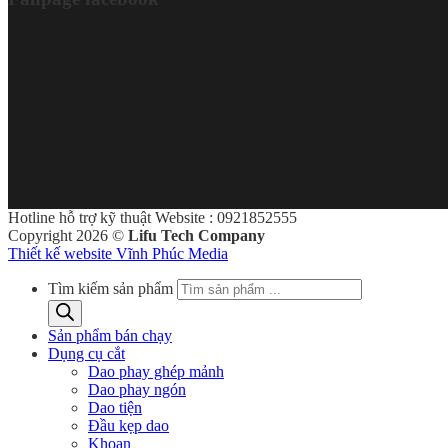
Hotline hỗ trợ kỹ thuật Website : 0921852555
Copyright 2026 ©
Lifu Tech Company
Thiết kế website Vĩnh Phúc Media
Tìm kiếm sản phẩm
Sản phẩm bán chạy
Dụng cụ cắt
Dao phay ghép mảnh
Dao phay ngón
Dao tiện
Đầu kẹp dao
Khoan