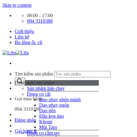
Skip to content
08:00 - 17:00
094 3310388
Giới thiệu
Liên hệ
Bu lông ốc vít
Tìm kiếm sản phẩm
Danh mục sản phẩm
Sản phẩm bán chạy
Dụng cụ cắt
Gọi mua hàng
Dao phay ghép mảnh
Dao phay ngón
094 3310388
Dao tiện
Đầu kẹp dao
Đăng nhập
Khoan
Mũi Taro
Giỏ hàng
0
Dụng cụ cầm tay