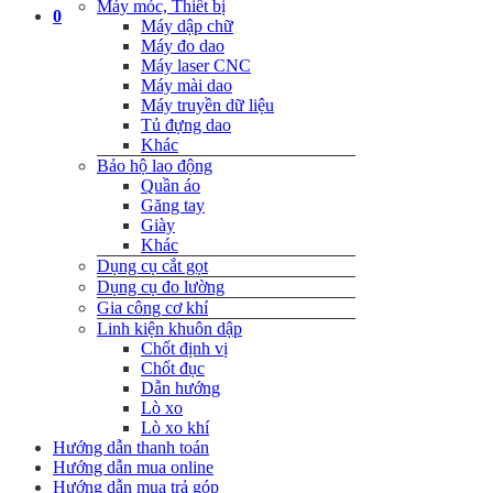
Máy móc, Thiết bị
0
Máy dập chữ
Máy đo dao
Máy laser CNC
Máy mài dao
Máy truyền dữ liệu
Tủ đựng dao
Khác
Bảo hộ lao động
Quần áo
Găng tay
Giày
Khác
Dụng cụ cắt gọt
Dụng cụ đo lường
Gia công cơ khí
Linh kiện khuôn dập
Chốt định vị
Chốt đục
Dẫn hướng
Lò xo
Lò xo khí
Hướng dẫn thanh toán
Hướng dẫn mua online
Hướng dẫn mua trả góp