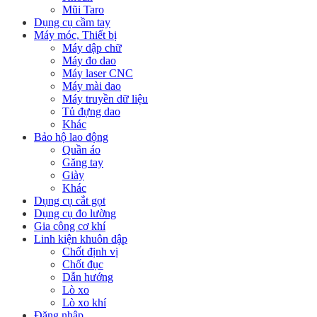
Mũi Taro
Dụng cụ cầm tay
Máy móc, Thiết bị
Máy dập chữ
Máy đo dao
Máy laser CNC
Máy mài dao
Máy truyền dữ liệu
Tủ đựng dao
Khác
Bảo hộ lao động
Quần áo
Găng tay
Giày
Khác
Dụng cụ cắt gọt
Dụng cụ đo lường
Gia công cơ khí
Linh kiện khuôn dập
Chốt định vị
Chốt đục
Dẫn hướng
Lò xo
Lò xo khí
Đăng nhập