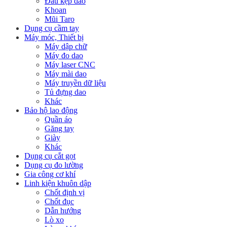
Đầu kẹp dao
Khoan
Mũi Taro
Dụng cụ cầm tay
Máy móc, Thiết bị
Máy dập chữ
Máy đo dao
Máy laser CNC
Máy mài dao
Máy truyền dữ liệu
Tủ đựng dao
Khác
Bảo hộ lao động
Quần áo
Găng tay
Giày
Khác
Dụng cụ cắt gọt
Dụng cụ đo lường
Gia công cơ khí
Linh kiện khuôn dập
Chốt định vị
Chốt đục
Dẫn hướng
Lò xo