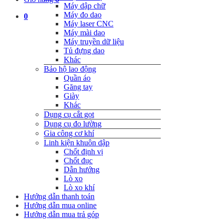
Máy dập chữ
Máy đo dao
0
Máy laser CNC
Máy mài dao
Máy truyền dữ liệu
Tủ đựng dao
Khác
Bảo hộ lao động
Quần áo
Găng tay
Giày
Khác
Dụng cụ cắt gọt
Dụng cụ đo lường
Gia công cơ khí
Linh kiện khuôn dập
Chốt định vị
Chốt đục
Dẫn hướng
Lò xo
Lò xo khí
Hướng dẫn thanh toán
Hướng dẫn mua online
Hướng dẫn mua trả góp