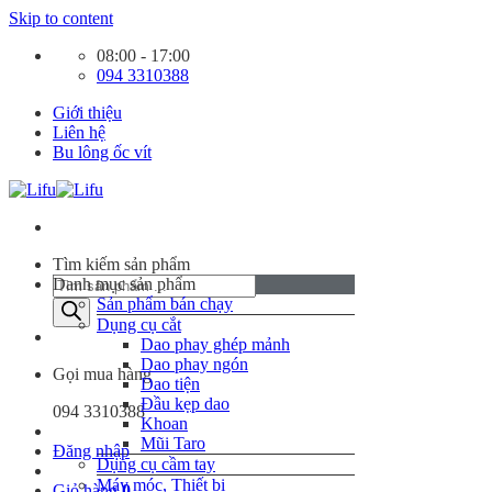
Skip to content
08:00 - 17:00
094 3310388
Giới thiệu
Liên hệ
Bu lông ốc vít
Tìm kiếm sản phẩm
Danh mục sản phẩm
Sản phẩm bán chạy
Dụng cụ cắt
Dao phay ghép mảnh
Dao phay ngón
Gọi mua hàng
Dao tiện
Đầu kẹp dao
094 3310388
Khoan
Mũi Taro
Đăng nhập
Dụng cụ cầm tay
Máy móc, Thiết bị
Giỏ hàng
0