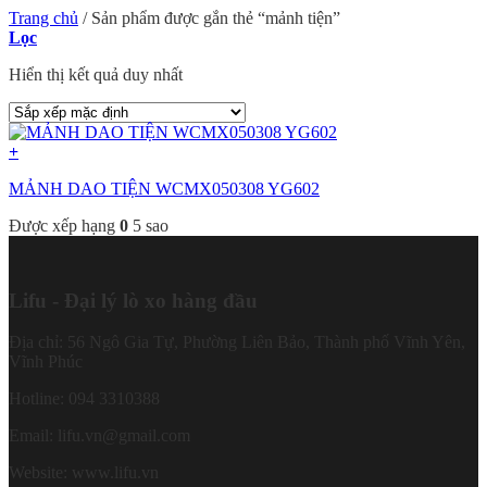
Trang chủ
/
Sản phẩm được gắn thẻ “mảnh tiện”
Lọc
Hiển thị kết quả duy nhất
+
MẢNH DAO TIỆN WCMX050308 YG602
Được xếp hạng
0
5 sao
Lifu - Đại lý lò xo hàng đầu
Địa chỉ: 56 Ngô Gia Tự, Phường Liên Bảo, Thành phố Vĩnh Yên,
Vĩnh Phúc
Hotline: 094 3310388
Email: lifu.vn@gmail.com
Website: www.lifu.vn