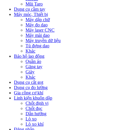
Mũi Taro
Dụng cụ cầm tay
Máy móc, Thiết bị
Máy dập chữ
Máy đo dao
Máy laser CNC
Máy mài dao
Máy truyền dữ liệu
Tủ đựng dao
Khác
Bảo hộ lao động
Quần áo
Găng tay
Giày
Khác
Dụng cụ cắt gọt
Dụng cụ đo lường
Gia công cơ khí
Linh kiện khuôn dập
Chốt định vị
Chốt đục
Dẫn hướng
Lò xo
Lò xo khí
Đăng nhập