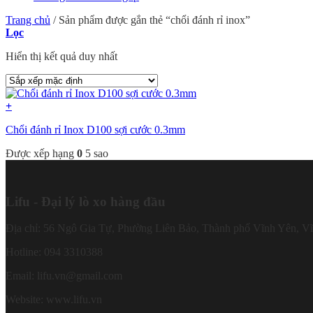
Trang chủ
/
Sản phẩm được gắn thẻ “chổi đánh rỉ inox”
Lọc
Hiển thị kết quả duy nhất
+
Chổi đánh rỉ Inox D100 sợi cước 0.3mm
Được xếp hạng
0
5 sao
Lifu - Đại lý lò xo hàng đầu
Địa chỉ: 56 Ngô Gia Tự, Phường Liên Bảo, Thành phố Vĩnh Yên, V
Hotline: 094 3310388
Email: lifu.vn@gmail.com
Website: www.lifu.vn