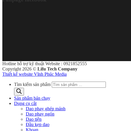
Hotline hỗ trợ kỹ thuật Website : 0921852555
Copyright 2026 ©
Lifu Tech Company
Thiết kế website Vĩnh Phúc Media
Tìm kiếm sản phẩm
Sản phẩm bán chạy
Dụng cụ cắt
Dao phay ghép mảnh
Dao phay ngón
Dao tiện
Đầu kẹp dao
Khoan