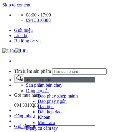
Skip to content
08:00 - 17:00
094 3310388
Giới thiệu
Liên hệ
Bu lông ốc vít
Tìm kiếm sản phẩm
Danh mục sản phẩm
Sản phẩm bán chạy
Dụng cụ cắt
Gọi mua hàng
Dao phay ghép mảnh
Dao phay ngón
094 3310388
Dao tiện
Đầu kẹp dao
Đăng nhập
Khoan
Mũi Taro
Giỏ hàng
0
Dụng cụ cầm tay