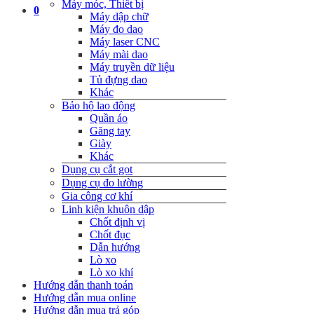
Máy móc, Thiết bị
0
Máy dập chữ
Máy đo dao
Máy laser CNC
Máy mài dao
Máy truyền dữ liệu
Tủ đựng dao
Khác
Bảo hộ lao động
Quần áo
Găng tay
Giày
Khác
Dụng cụ cắt gọt
Dụng cụ đo lường
Gia công cơ khí
Linh kiện khuôn dập
Chốt định vị
Chốt đục
Dẫn hướng
Lò xo
Lò xo khí
Hướng dẫn thanh toán
Hướng dẫn mua online
Hướng dẫn mua trả góp